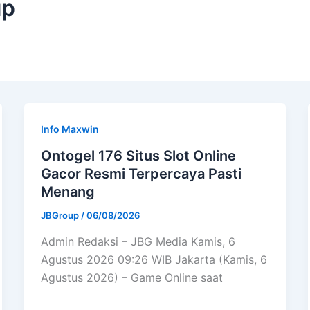
up
Info Maxwin
Ontogel 176 Situs Slot Online
Gacor Resmi Terpercaya Pasti
Menang
JBGroup
/
06/08/2026
Admin Redaksi – JBG Media Kamis, 6
Agustus 2026 09:26 WIB Jakarta (Kamis, 6
Agustus 2026) – Game Online saat