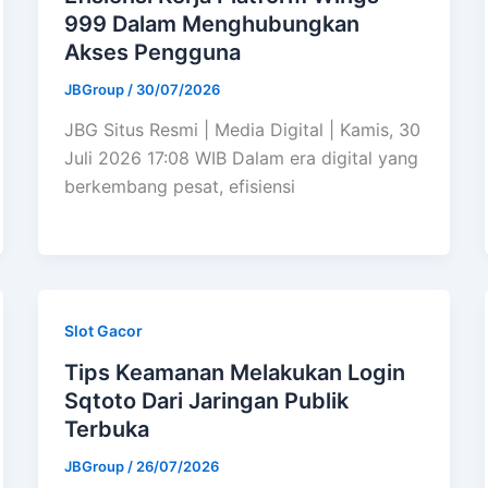
999 Dalam Menghubungkan
Akses Pengguna
JBGroup
/
30/07/2026
JBG Situs Resmi | Media Digital | Kamis, 30
Juli 2026 17:08 WIB Dalam era digital yang
berkembang pesat, efisiensi
Slot Gacor
Tips Keamanan Melakukan Login
Sqtoto Dari Jaringan Publik
Terbuka
JBGroup
/
26/07/2026