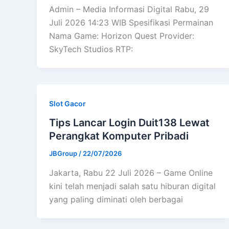
Admin – Media Informasi Digital Rabu, 29
Juli 2026 14:23 WIB Spesifikasi Permainan
Nama Game: Horizon Quest Provider:
SkyTech Studios RTP:
Slot Gacor
Tips Lancar Login Duit138 Lewat
Perangkat Komputer Pribadi
JBGroup
/
22/07/2026
Jakarta, Rabu 22 Juli 2026 – Game Online
kini telah menjadi salah satu hiburan digital
yang paling diminati oleh berbagai