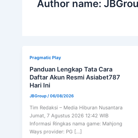
Author name: JBGro
Pragmatic Play
Panduan Lengkap Tata Cara
Daftar Akun Resmi Asiabet787
Hari Ini
JBGroup
/
06/08/2026
Tim Redaksi – Media Hiburan Nusantara
Jumat, 7 Agustus 2026 12:42 WIB
Informasi Ringkas nama game: Mahjong
Ways provider: PG […]