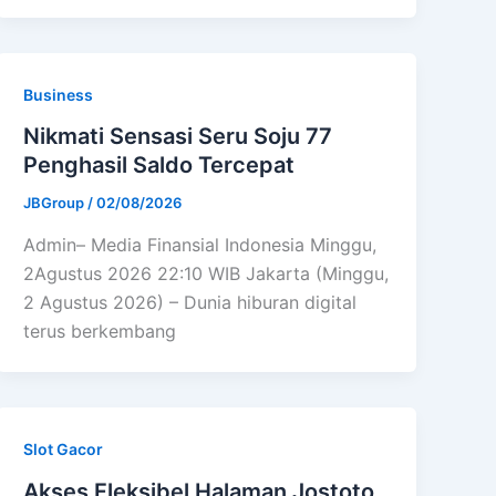
Business
Nikmati Sensasi Seru Soju 77
Penghasil Saldo Tercepat
JBGroup
/
02/08/2026
Admin– Media Finansial Indonesia Minggu,
2Agustus 2026 22:10 WIB Jakarta (Minggu,
2 Agustus 2026) – Dunia hiburan digital
terus berkembang
Slot Gacor
Akses Fleksibel Halaman Jostoto